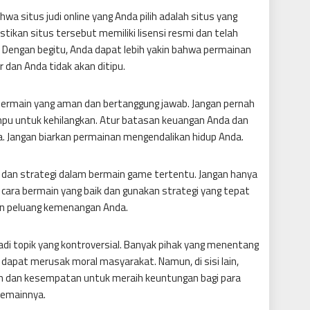
situs judi online yang Anda pilih adalah situs yang
tikan situs tersebut memiliki lisensi resmi dan telah
. Dengan begitu, Anda dapat lebih yakin bahwa permainan
r dan Anda tidak akan ditipu.
 bermain yang aman dan bertanggung jawab. Jangan pernah
mpu untuk kehilangkan. Atur batasan keuangan Anda dan
. Jangan biarkan permainan mengendalikan hidup Anda.
 dan strategi dalam bermain game tertentu. Jangan hanya
cara bermain yang baik dan gunakan strategi yang tepat
n peluang kemenangan Anda.
enjadi topik yang kontroversial. Banyak pihak yang menentang
 dapat merusak moral masyarakat. Namun, di sisi lain,
ran dan kesempatan untuk meraih keuntungan bagi para
emainnya.