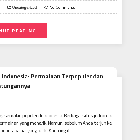
No Comments
Uncategorized
NUE READING
i Indonesia: Permainan Terpopuler dan
ntungannya
semakin populer di Indonesia. Berbagai situs judi online
ermainan yang menarik. Namun, sebelum Anda terjun ke
a beberapa hal yang perlu Anda ingat.