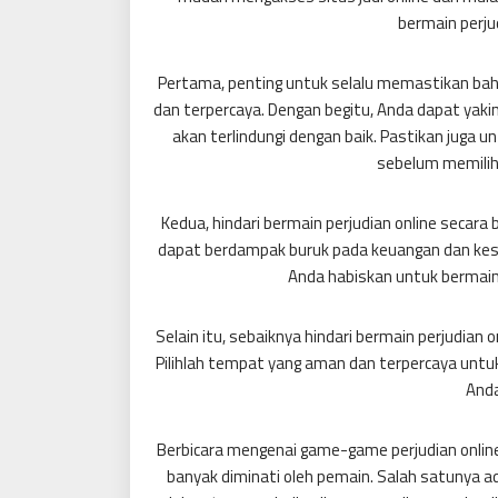
bermain perjud
Pertama, penting untuk selalu memastikan bahwa
dan terpercaya. Dengan begitu, Anda dapat yak
akan terlindungi dengan baik. Pastikan juga 
sebelum memilih 
Kedua, hindari bermain perjudian online secara 
dapat berdampak buruk pada keuangan dan kes
Anda habiskan untuk bermain 
Selain itu, sebaiknya hindari bermain perjudian
Pilihlah tempat yang aman dan terpercaya untuk
Anda
Berbicara mengenai game-game perjudian online
banyak diminati oleh pemain. Salah satunya ad