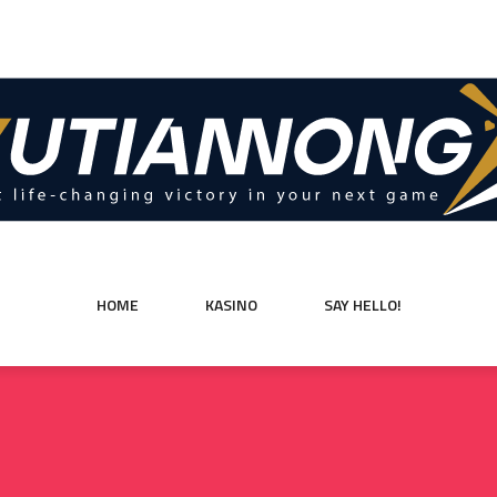
HOME
KASINO
SAY HELLO!