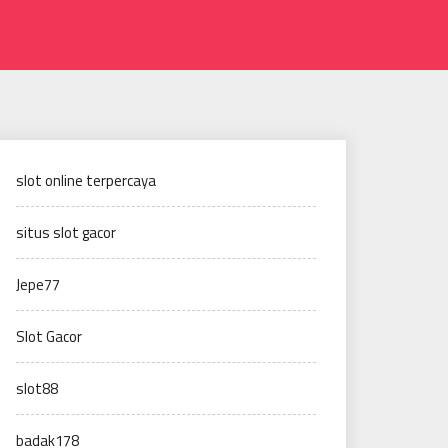
slot online terpercaya
situs slot gacor
Jepe77
Slot Gacor
slot88
badak178