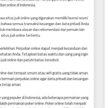
ian online di Indonesia.
 situs judi online yang digunakan memiliki lisensi resmi
in bahwa semua transaksi keuangan dan data pribadi Anda
untuk membaca ulasan dan rekomendasi dari pemain lain
situs judi online tertentu.
berlebihan. Perjudian online dapat menjadi kecanduan dan
ehatan Anda. Tetapkan batas waktu dan uang yang ingin
judi online dan patuhi batas tersebut.
 online dari tempat umum atau wifi gratis yang tidak aman.
 bermain perjudian online agar data pribadi dan keuangan
 tetap aman.
 yang populer di Indonesia, ada beberapa permainan yang
alah permainan poker online. Poker online telah menjadi