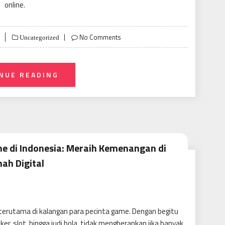
online.
No Comments
Uncategorized
NUE READING
ne di Indonesia: Meraih Kemenangan di
ah Digital
, terutama di kalangan para pecinta game. Dengan begitu
ker, slot, hingga judi bola, tidak mengherankan jika banyak