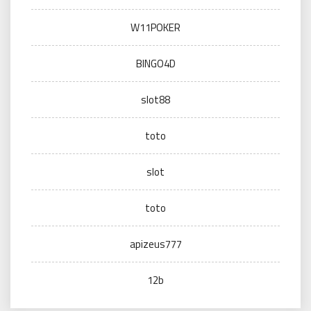
W11POKER
BINGO4D
slot88
toto
slot
toto
apizeus777
12b