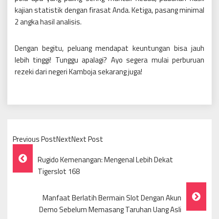
kajian statistik dengan firasat Anda. Ketiga, pasang minimal
2 angka hasil analisis.
Dengan begitu, peluang mendapat keuntungan bisa jauh
lebih tinggi! Tunggu apalagi? Ayo segera mulai perburuan
rezeki dari negeri Kamboja sekarang juga!
Previous PostNextNext Post
Post
Rugido Kemenangan: Mengenal Lebih Dekat
Navigation
Tigerslot 168
Manfaat Berlatih Bermain Slot Dengan Akun
Demo Sebelum Memasang Taruhan Uang Asli