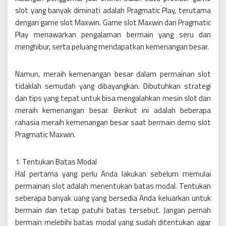
slot yang banyak diminati adalah Pragmatic Play, terutama
dengan game slot Maxwin. Game slot Maxwin dari Pragmatic
Play menawarkan pengalaman bermain yang seru dan
menghibur, serta peluang mendapatkan kemenangan besar.
Namun, meraih kemenangan besar dalam permainan slot
tidaklah semudah yang dibayangkan. Dibutuhkan strategi
dan tips yang tepat untuk bisa mengalahkan mesin slot dan
meraih kemenangan besar. Berikut ini adalah beberapa
rahasia meraih kemenangan besar saat bermain demo slot
Pragmatic Maxwin.
1. Tentukan Batas Modal
Hal pertama yang perlu Anda lakukan sebelum memulai
permainan slot adalah menentukan batas modal. Tentukan
seberapa banyak uang yang bersedia Anda keluarkan untuk
bermain dan tetap patuhi batas tersebut. Jangan pernah
bermain melebihi batas modal yang sudah ditentukan agar