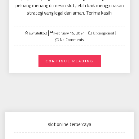
peluang menang di mesin slot, lebih baik menggunakan
strategi yang legal dan aman. Terima kasih.
Posted
awfulelk52
February 15, 2024
Uncategorized
on
No Comments
CONTINUE READING
slot online terpercaya