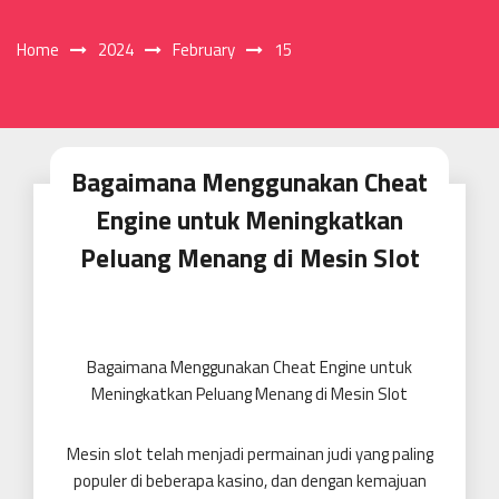
Home
2024
February
15
Bagaimana Menggunakan Cheat
Engine untuk Meningkatkan
Peluang Menang di Mesin Slot
Bagaimana Menggunakan Cheat Engine untuk
Meningkatkan Peluang Menang di Mesin Slot
Mesin slot telah menjadi permainan judi yang paling
populer di beberapa kasino, dan dengan kemajuan