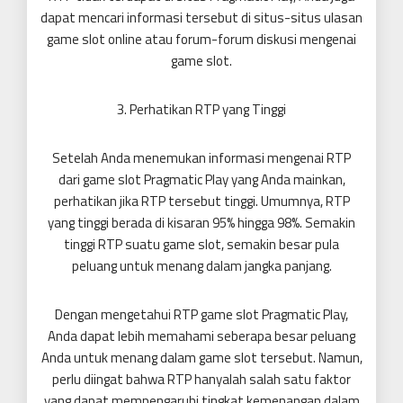
dapat mencari informasi tersebut di situs-situs ulasan
game slot online atau forum-forum diskusi mengenai
game slot.
3. Perhatikan RTP yang Tinggi
Setelah Anda menemukan informasi mengenai RTP
dari game slot Pragmatic Play yang Anda mainkan,
perhatikan jika RTP tersebut tinggi. Umumnya, RTP
yang tinggi berada di kisaran 95% hingga 98%. Semakin
tinggi RTP suatu game slot, semakin besar pula
peluang untuk menang dalam jangka panjang.
Dengan mengetahui RTP game slot Pragmatic Play,
Anda dapat lebih memahami seberapa besar peluang
Anda untuk menang dalam game slot tersebut. Namun,
perlu diingat bahwa RTP hanyalah salah satu faktor
yang dapat mempengaruhi tingkat kemenangan dalam