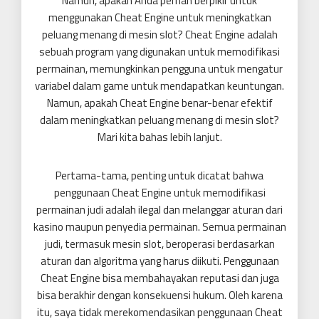
Namun, apakah Anda pernah berpikir untuk
menggunakan Cheat Engine untuk meningkatkan
peluang menang di mesin slot? Cheat Engine adalah
sebuah program yang digunakan untuk memodifikasi
permainan, memungkinkan pengguna untuk mengatur
variabel dalam game untuk mendapatkan keuntungan.
Namun, apakah Cheat Engine benar-benar efektif
dalam meningkatkan peluang menang di mesin slot?
Mari kita bahas lebih lanjut.
Pertama-tama, penting untuk dicatat bahwa
penggunaan Cheat Engine untuk memodifikasi
permainan judi adalah ilegal dan melanggar aturan dari
kasino maupun penyedia permainan. Semua permainan
judi, termasuk mesin slot, beroperasi berdasarkan
aturan dan algoritma yang harus diikuti. Penggunaan
Cheat Engine bisa membahayakan reputasi dan juga
bisa berakhir dengan konsekuensi hukum. Oleh karena
itu, saya tidak merekomendasikan penggunaan Cheat