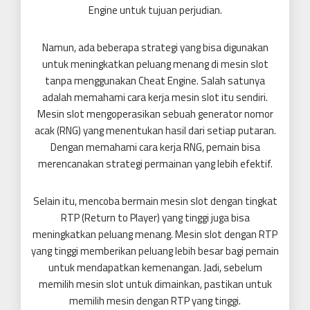
Engine untuk tujuan perjudian.
Namun, ada beberapa strategi yang bisa digunakan
untuk meningkatkan peluang menang di mesin slot
tanpa menggunakan Cheat Engine. Salah satunya
adalah memahami cara kerja mesin slot itu sendiri.
Mesin slot mengoperasikan sebuah generator nomor
acak (RNG) yang menentukan hasil dari setiap putaran.
Dengan memahami cara kerja RNG, pemain bisa
merencanakan strategi permainan yang lebih efektif.
Selain itu, mencoba bermain mesin slot dengan tingkat
RTP (Return to Player) yang tinggi juga bisa
meningkatkan peluang menang. Mesin slot dengan RTP
yang tinggi memberikan peluang lebih besar bagi pemain
untuk mendapatkan kemenangan. Jadi, sebelum
memilih mesin slot untuk dimainkan, pastikan untuk
memilih mesin dengan RTP yang tinggi.