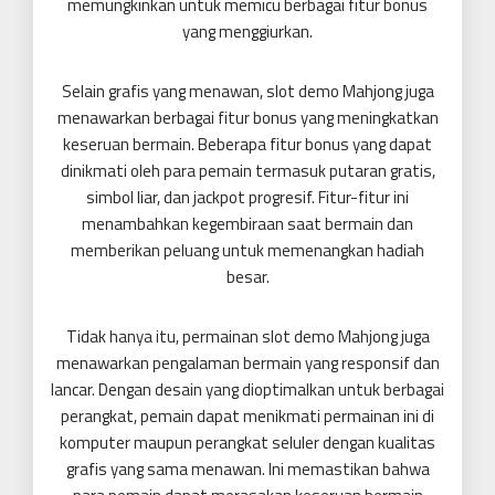
memungkinkan untuk memicu berbagai fitur bonus
yang menggiurkan.
Selain grafis yang menawan, slot demo Mahjong juga
menawarkan berbagai fitur bonus yang meningkatkan
keseruan bermain. Beberapa fitur bonus yang dapat
dinikmati oleh para pemain termasuk putaran gratis,
simbol liar, dan jackpot progresif. Fitur-fitur ini
menambahkan kegembiraan saat bermain dan
memberikan peluang untuk memenangkan hadiah
besar.
Tidak hanya itu, permainan slot demo Mahjong juga
menawarkan pengalaman bermain yang responsif dan
lancar. Dengan desain yang dioptimalkan untuk berbagai
perangkat, pemain dapat menikmati permainan ini di
komputer maupun perangkat seluler dengan kualitas
grafis yang sama menawan. Ini memastikan bahwa