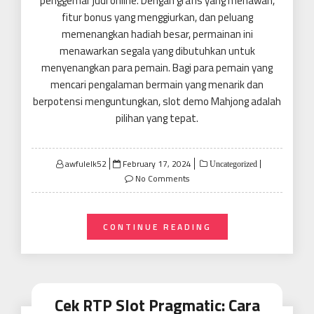
penggemar judi online. Dengan grafis yang menawan,
fitur bonus yang menggiurkan, dan peluang
memenangkan hadiah besar, permainan ini
menawarkan segala yang dibutuhkan untuk
menyenangkan para pemain. Bagi para pemain yang
mencari pengalaman bermain yang menarik dan
berpotensi menguntungkan, slot demo Mahjong adalah
pilihan yang tepat.
Posted
awfulelk52
February 17, 2024
Uncategorized
on
No Comments
CONTINUE READING
Cek RTP Slot Pragmatic: Cara