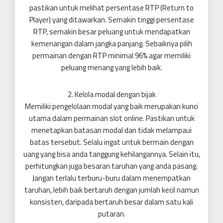
pastikan untuk melihat persentase RTP (Return to
Player) yang ditawarkan. Semakin tinggi persentase
RTP, semakin besar peluang untuk mendapatkan
kemenangan dalam jangka panjang. Sebaiknya pilih
permainan dengan RTP minimal 96% agar memiliki
peluang menang yang lebih baik.
2. Kelola modal dengan bijak
Memiliki pengelolaan modal yang baik merupakan kunci
utama dalam permainan slot online. Pastikan untuk
menetapkan batasan modal dan tidak melampaui
batas tersebut. Selalu ingat untuk bermain dengan
uang yang bisa anda tanggung kehilangannya. Selain itu,
perhitungkan juga besaran taruhan yang anda pasang.
Jangan terlalu terburu-buru dalam menempatkan
taruhan, lebih baik bertaruh dengan jumlah kecil namun
konsisten, daripada bertaruh besar dalam satu kali
putaran.