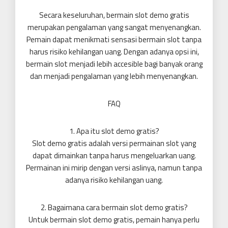
Secara keseluruhan, bermain slot demo gratis
merupakan pengalaman yang sangat menyenangkan.
Pemain dapat menikmati sensasi bermain slot tanpa
harus risiko kehilangan uang. Dengan adanya opsi ini,
bermain slot menjadi lebih accesible bagi banyak orang
dan menjadi pengalaman yang lebih menyenangkan.
FAQ
1. Apa itu slot demo gratis?
Slot demo gratis adalah versi permainan slot yang
dapat dimainkan tanpa harus mengeluarkan uang.
Permainan ini mirip dengan versi aslinya, namun tanpa
adanya risiko kehilangan uang.
2. Bagaimana cara bermain slot demo gratis?
Untuk bermain slot demo gratis, pemain hanya perlu