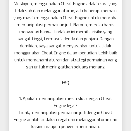
Meskipun, menggunakan Cheat Engine adalah cara yang
tidak sah dan melanggar aturan, ada beberapa pemain
yang masih menggunakan Cheat Engine untuk mencoba
memanipulasi permainan judi. Namun, mereka harus
menyadari bahwa tindakan ini memiliki risiko yang
sangat tinggi, termasuk denda dan penjara. Dengan
demikian, saya sangat menyarankan untuk tidak
menggunakan Cheat Engine dalam perjudian. Lebih baik
untuk memahami aturan dan strategi permainan yang
sah untuk meningkatkan peluang menang.
FAQ
1. Apakah memanipulasi mesin slot dengan Cheat
Engine legal?
Tidak, memanipulasi permainan judi dengan Cheat
Engine adalah tindakan ilegal dan melanggar aturan dari
kasino maupun penyedia permainan.