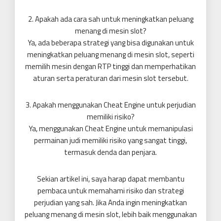
2. Apakah ada cara sah untuk meningkatkan peluang
menang di mesin slot?
Ya, ada beberapa strategi yang bisa digunakan untuk
meningkatkan peluang menang di mesin slot, seperti
memilih mesin dengan RTP tinggi dan memperhatikan
aturan serta peraturan dari mesin slot tersebut.
3. Apakah menggunakan Cheat Engine untuk perjudian
memiliki risiko?
Ya, menggunakan Cheat Engine untuk memanipulasi
permainan judi memiliki risiko yang sangat tinggi,
termasuk denda dan penjara.
Sekian artikel ini, saya harap dapat membantu
pembaca untuk memahami risiko dan strategi
perjudian yang sah. Jika Anda ingin meningkatkan
peluang menang di mesin slot, lebih baik menggunakan