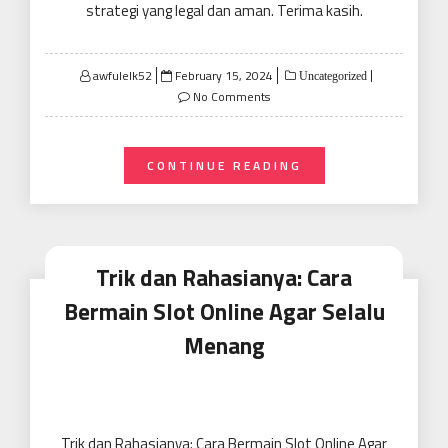
strategi yang legal dan aman. Terima kasih.
Posted
awfulelk52
February 15, 2024
Uncategorized
on
No Comments
CONTINUE READING
Trik dan Rahasianya: Cara
Bermain Slot Online Agar Selalu
Menang
Trik dan Rahasianya: Cara Bermain Slot Online Agar