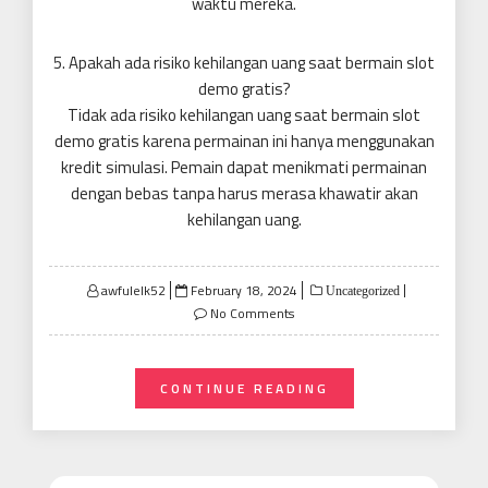
waktu mereka.
5. Apakah ada risiko kehilangan uang saat bermain slot
demo gratis?
Tidak ada risiko kehilangan uang saat bermain slot
demo gratis karena permainan ini hanya menggunakan
kredit simulasi. Pemain dapat menikmati permainan
dengan bebas tanpa harus merasa khawatir akan
kehilangan uang.
Posted
awfulelk52
February 18, 2024
Uncategorized
on
No Comments
CONTINUE READING