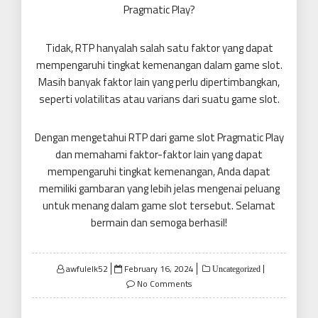
Pragmatic Play?
Tidak, RTP hanyalah salah satu faktor yang dapat
mempengaruhi tingkat kemenangan dalam game slot.
Masih banyak faktor lain yang perlu dipertimbangkan,
seperti volatilitas atau varians dari suatu game slot.
Dengan mengetahui RTP dari game slot Pragmatic Play
dan memahami faktor-faktor lain yang dapat
mempengaruhi tingkat kemenangan, Anda dapat
memiliki gambaran yang lebih jelas mengenai peluang
untuk menang dalam game slot tersebut. Selamat
bermain dan semoga berhasil!
Posted
awfulelk52
February 16, 2024
Uncategorized
on
No Comments