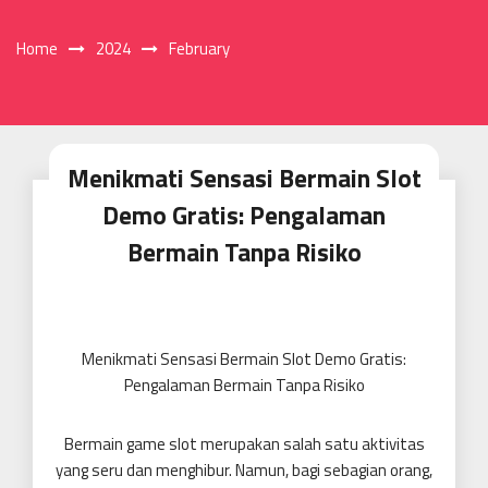
Home
2024
February
Menikmati Sensasi Bermain Slot
Demo Gratis: Pengalaman
Bermain Tanpa Risiko
Menikmati Sensasi Bermain Slot Demo Gratis:
Pengalaman Bermain Tanpa Risiko
Bermain game slot merupakan salah satu aktivitas
yang seru dan menghibur. Namun, bagi sebagian orang,