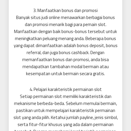
3. Manfaatkan bonus dan promosi
Banyak situs judi online menawarkan berbagai bonus
dan promosi menarik bagi para pemain slot.
Manfaatkan dengan baik bonus-bonus tersebut untuk
meningkatkan peluang menang anda. Beberapa bonus
yang dapat dimanfaatkan adalah bonus deposit, bonus
referral, dan juga bonus cashback. Dengan
memanfaatkan bonus dan promosi, anda bisa
mendapatkan tambahan modal bermain atau
kesempatan untuk bermain secara gratis.
4. Pelajari karakteristik permainan slot
Setiap permainan slot memiliki karakteristik dan
mekanisme berbeda-beda. Sebelum memulai bermain,
pastikan untuk mempelajari karakteristik permainan
slot yang anda pilih. Ketahui jumlah payline, jenis simbol,
serta fitur-fitur khusus yang ada dalam permainan