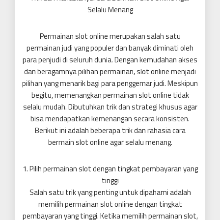
Selalu Menang
Permainan slot online merupakan salah satu
permainan judi yang populer dan banyak diminati oleh
para penjudi di seluruh dunia. Dengan kemudahan akses
dan beragamnya pilihan permainan, slot online menjadi
pilihan yang menarik bagi para penggemar judi. Meskipun
begitu, memenangkan permainan slot online tidak
selalu mudah. Dibutuhkan trik dan strategi khusus agar
bisa mendapatkan kemenangan secara konsisten.
Berikut ini adalah beberapa trik dan rahasia cara
bermain slot online agar selalu menang.
1. Pilih permainan slot dengan tingkat pembayaran yang
tinggi
Salah satu trik yang penting untuk dipahami adalah
memilih permainan slot online dengan tingkat
pembayaran yang tinggi. Ketika memilih permainan slot,