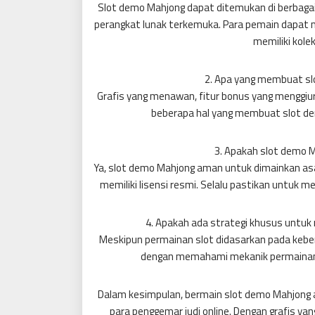
Slot demo Mahjong dapat ditemukan di berbagai
perangkat lunak terkemuka. Para pemain dapat me
memiliki kole
2. Apa yang membuat sl
Grafis yang menawan, fitur bonus yang menggi
beberapa hal yang membuat slot de
3. Apakah slot demo 
Ya, slot demo Mahjong aman untuk dimainkan asal
memiliki lisensi resmi. Selalu pastikan untuk
4. Apakah ada strategi khusus unt
Meskipun permainan slot didasarkan pada keb
dengan memahami mekanik permainan 
Dalam kesimpulan, bermain slot demo Mahjong
para penggemar judi online. Dengan grafis ya