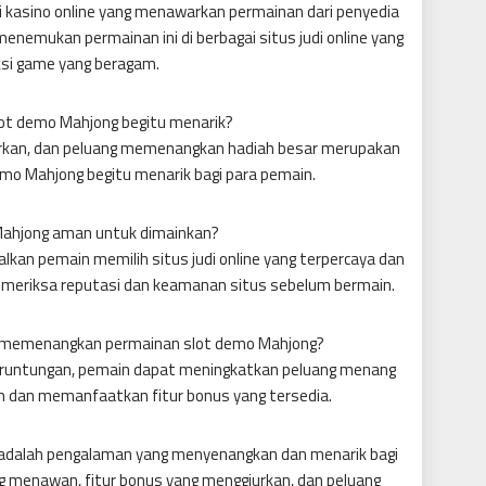
 kasino online yang menawarkan permainan dari penyedia
nemukan permainan ini di berbagai situs judi online yang
ksi game yang beragam.
ot demo Mahjong begitu menarik?
urkan, dan peluang memenangkan hadiah besar merupakan
mo Mahjong begitu menarik bagi para pemain.
Mahjong aman untuk dimainkan?
kan pemain memilih situs judi online yang terpercaya dan
 memeriksa reputasi dan keamanan situs sebelum bermain.
uk memenangkan permainan slot demo Mahjong?
eruntungan, pemain dapat meningkatkan peluang menang
dan memanfaatkan fitur bonus yang tersedia.
 adalah pengalaman yang menyenangkan dan menarik bagi
ng menawan, fitur bonus yang menggiurkan, dan peluang