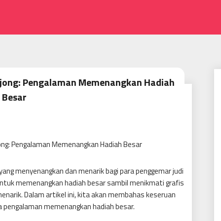
hjong: Pengalaman Memenangkan Hadiah
Besar
ong: Pengalaman Memenangkan Hadiah Besar
yang menyenangkan dan menarik bagi para penggemar judi
untuk memenangkan hadiah besar sambil menikmati grafis
arik. Dalam artikel ini, kita akan membahas keseruan
ta pengalaman memenangkan hadiah besar.