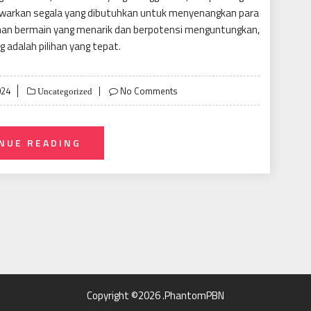
warkan segala yang dibutuhkan untuk menyenangkan para
man bermain yang menarik dan berpotensi menguntungkan,
 adalah pilihan yang tepat.
024
No Comments
Uncategorized
NUE READING
Copyright ©2026 .
PhantomPBN