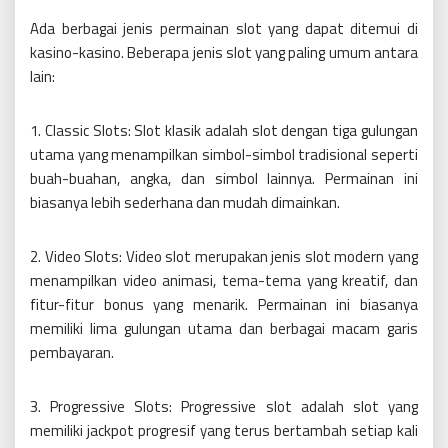
Ada berbagai jenis permainan slot yang dapat ditemui di
kasino-kasino. Beberapa jenis slot yang paling umum antara
lain:
1. Classic Slots: Slot klasik adalah slot dengan tiga gulungan
utama yang menampilkan simbol-simbol tradisional seperti
buah-buahan, angka, dan simbol lainnya. Permainan ini
biasanya lebih sederhana dan mudah dimainkan.
2. Video Slots: Video slot merupakan jenis slot modern yang
menampilkan video animasi, tema-tema yang kreatif, dan
fitur-fitur bonus yang menarik. Permainan ini biasanya
memiliki lima gulungan utama dan berbagai macam garis
pembayaran.
3. Progressive Slots: Progressive slot adalah slot yang
memiliki jackpot progresif yang terus bertambah setiap kali