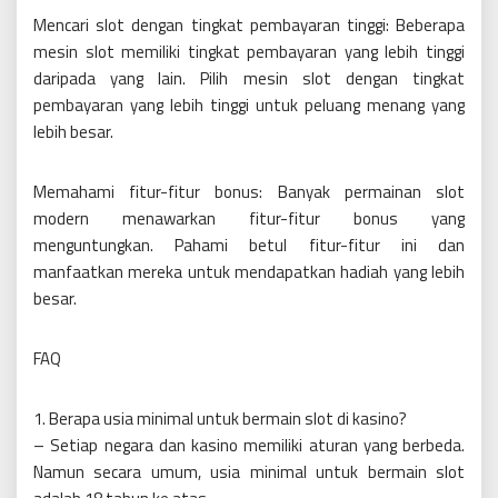
Mencari slot dengan tingkat pembayaran tinggi: Beberapa
mesin slot memiliki tingkat pembayaran yang lebih tinggi
daripada yang lain. Pilih mesin slot dengan tingkat
pembayaran yang lebih tinggi untuk peluang menang yang
lebih besar.
Memahami fitur-fitur bonus: Banyak permainan slot
modern menawarkan fitur-fitur bonus yang
menguntungkan. Pahami betul fitur-fitur ini dan
manfaatkan mereka untuk mendapatkan hadiah yang lebih
besar.
FAQ
1. Berapa usia minimal untuk bermain slot di kasino?
– Setiap negara dan kasino memiliki aturan yang berbeda.
Namun secara umum, usia minimal untuk bermain slot