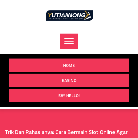
Skip
to
content
HOME
KASINO
SAY HELLO!
Trik Dan Rahasianya: Cara Bermain Slot Online Agar