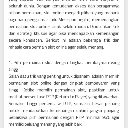
seluruh dunia. Dengan kemudahan akses dan beragamnya
pilihan permainan, slot online menjadi pilihan yang menarik
bagi para penggemar judi. Meskipun begitu, memenangkan
permainan slot online tidak selalu mudah. Dibutuhkan trik
dan strategi khusus agar bisa mendapatkan kemenangan
secara konsisten. Berikut ini adalah beberapa trik dan
rahasia cara bermain slot online agar selalu menang.
1. Pilih permainan slot dengan tingkat pembayaran yang
tinggi
Salah satu trik yang penting untuk dipahami adalah memilih
permainan slot online dengan tingkat pembayaran yang
tinggi. Ketika memilih permainan slot, pastikan untuk
melihat persentase RTP (Return to Player) yang ditawarkan.
Semakin tinggi persentase RTP, semakin besar peluang
untuk mendapatkan kemenangan dalam jangka panjang.
Sebaiknya pilih permainan dengan RTP minimal 96% agar
memiliki peluang menang yang lebih baik.