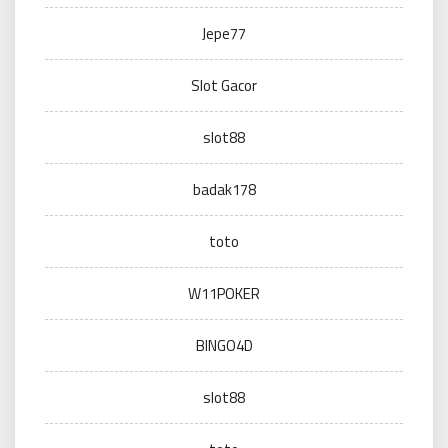
Jepe77
Slot Gacor
slot88
badak178
toto
W11POKER
BINGO4D
slot88