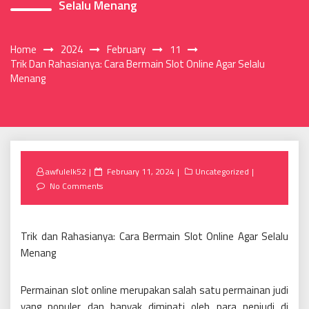
Selalu Menang
Home
2024
February
11
Trik Dan Rahasianya: Cara Bermain Slot Online Agar Selalu
Menang
Posted
awfulelk52
February 11, 2024
Uncategorized
on
No Comments
Trik dan Rahasianya: Cara Bermain Slot Online Agar Selalu
Menang
Permainan slot online merupakan salah satu permainan judi
yang populer dan banyak diminati oleh para penjudi di